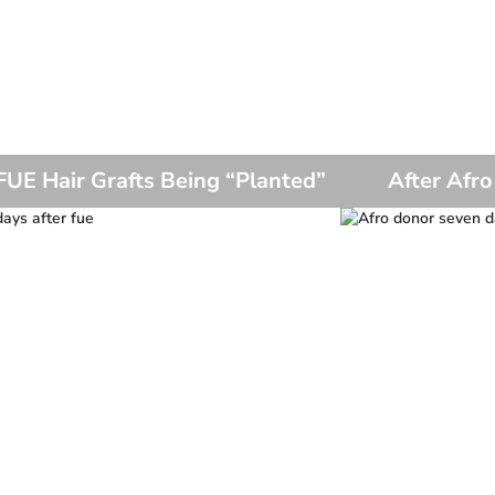
FUE Hair Grafts Being “Planted”
After Afro